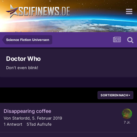
...mit dem guten Geruch der Gier
Science Fiction Universen
Doctor Who
Don't even blink!
SORTIEREN NACH
Disappearing coffee
Von
Starlordd
,
5. Februar 2019
1
Antwort
5Tsd
Aufrufe