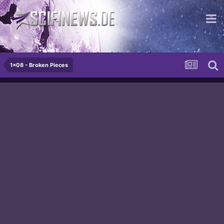
...mit dem bekloppten Merkmal der Sensation
1x08 - Broken Pieces