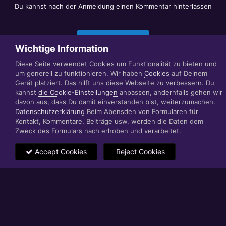
Du kannst nach der Anmeldung einen Kommentar hinterlassen
Jetzt anmelden
Wichtige Information
Diese Seite verwendet Cookies um Funktionalität zu bieten und
um generell zu funktionieren. Wir haben
Cookies
auf Deinem
Datenschutzerklärung
Impressum
Gerät platziert. Das hilft uns diese Webseite zu verbessern. Du
© 1999 - 2022 RÄBIGER IT|WEB|VIDEO|CONSULTING
kannst
die Cookie-Einstellungen
anpassen, andernfalls gehen wir
www.raebiger.pro
davon aus, dass Du damit einverstanden bist, weiterzumachen.
Powered by Invision Community
Datenschutzerklärung
Beim Abensden von Formularen für
Kontakt, Kommentare, Beiträge usw. werden die Daten dem
Zweck des Formulars nach erhoben und verarbeitet.
Accept Cookies
Reject Cookies