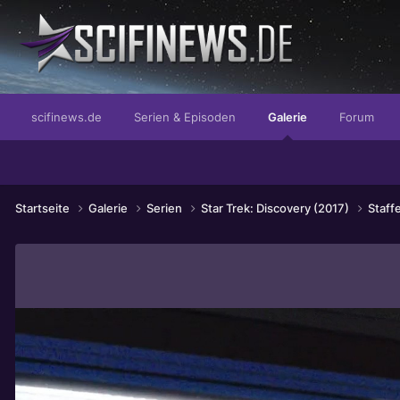
...der Grund den man braucht
scifinews.de
Serien & Episoden
Galerie
Forum
Startseite
Galerie
Serien
Star Trek: Discovery (2017)
Staffe