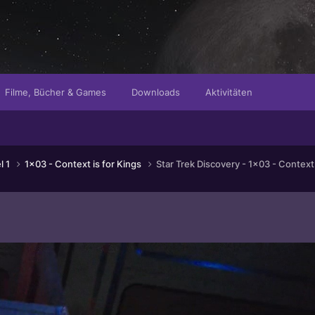
Filme, Bücher & Games
Downloads
Aktivitäten
l 1
1x03 - Context is for Kings
Star Trek Discovery - 1x03 - Context 