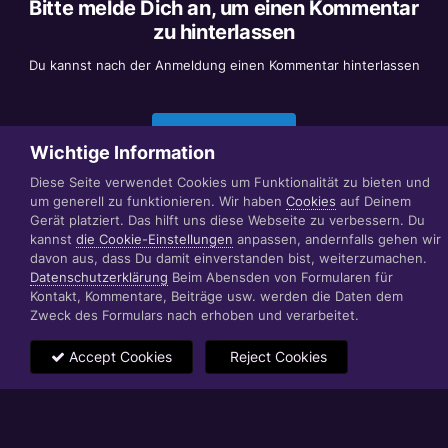
Bitte melde Dich an, um einen Kommentar
zu hinterlassen
Du kannst nach der Anmeldung einen Kommentar hinterlassen
Jetzt anmelden
Wichtige Information
Diese Seite verwendet Cookies um Funktionalität zu bieten und
um generell zu funktionieren. Wir haben
Cookies
auf Deinem
Datenschutzerklärung
Impressum
Gerät platziert. Das hilft uns diese Webseite zu verbessern. Du
© 1999 - 2022 RÄBIGER IT|WEB|VIDEO|CONSULTING
kannst
die Cookie-Einstellungen
anpassen, andernfalls gehen wir
www.raebiger.pro
davon aus, dass Du damit einverstanden bist, weiterzumachen.
Powered by Invision Community
Datenschutzerklärung
Beim Abensden von Formularen für
Kontakt, Kommentare, Beiträge usw. werden die Daten dem
Zweck des Formulars nach erhoben und verarbeitet.
Accept Cookies
Reject Cookies