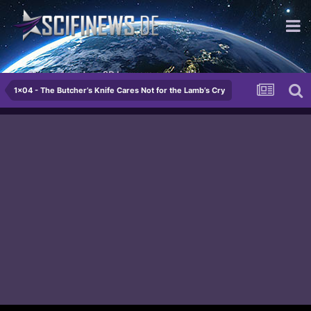
so Niveaulos, dass 2D bequem ausreicht.
1x04 - The Butcher’s Knife Cares Not for the Lamb’s Cry