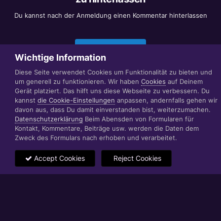
Du kannst nach der Anmeldung einen Kommentar hinterlassen
Jetzt anmelden
Wichtige Information
Diese Seite verwendet Cookies um Funktionalität zu bieten und
um generell zu funktionieren. Wir haben
Cookies
auf Deinem
Datenschutzerklärung
Impressum
Gerät platziert. Das hilft uns diese Webseite zu verbessern. Du
© 1999 - 2022 RÄBIGER IT|WEB|VIDEO|CONSULTING
kannst
die Cookie-Einstellungen
anpassen, andernfalls gehen wir
www.raebiger.pro
davon aus, dass Du damit einverstanden bist, weiterzumachen.
Powered by Invision Community
Datenschutzerklärung
Beim Abensden von Formularen für
Kontakt, Kommentare, Beiträge usw. werden die Daten dem
Zweck des Formulars nach erhoben und verarbeitet.
Accept Cookies
Reject Cookies