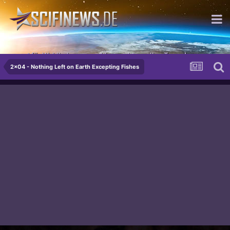
sorgt für Wohlbehagen, wohlgemerkt an allen Tagen!
2x04 - Nothing Left on Earth Excepting Fishes