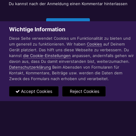
Du kannst nach der Anmeldung einen Kommentar hinterlassen
Jetzt anmelden
Wichtige Information
Diese Seite verwendet Cookies um Funktionalität zu bieten und
um generell zu funktionieren. Wir haben
Cookies
auf Deinem
Datenschutzerklärung
Impressum
Gerät platziert. Das hilft uns diese Webseite zu verbessern. Du
© 1999 - 2022 RÄBIGER IT|WEB|VIDEO|CONSULTING
kannst
die Cookie-Einstellungen
anpassen, andernfalls gehen wir
www.raebiger.pro
davon aus, dass Du damit einverstanden bist, weiterzumachen.
Powered by Invision Community
Datenschutzerklärung
Beim Abensden von Formularen für
Kontakt, Kommentare, Beiträge usw. werden die Daten dem
Zweck des Formulars nach erhoben und verarbeitet.
Accept Cookies
Reject Cookies