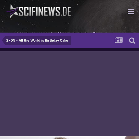
...mit der besessenen Kraft paradiesischer Kenner
2x05 - All the World is Birthday Cake