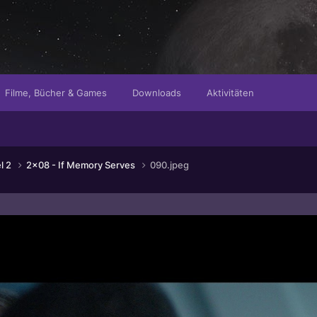
Filme, Bücher & Games
Downloads
Aktivitäten
el 2
2x08 - If Memory Serves
090.jpeg