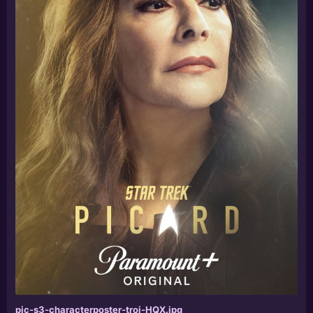
pic-s3-characterposter-troi-HQX.jpg