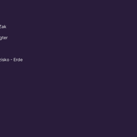
Zak
agter
zisko - Erde