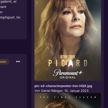
gelernt, er
nant
en
ampfsport. Im
Autor
pic-s3-characterposter-troi-HQX.jpg
Von
Daniel Räbiger
,
10. Januar 2023