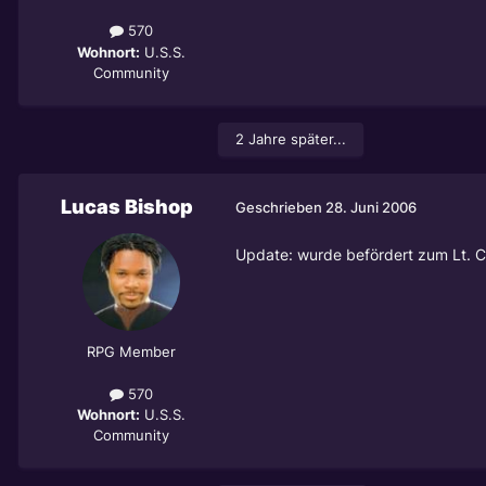
570
Wohnort:
U.S.S.
Community
2 Jahre später...
Lucas Bishop
Geschrieben
28. Juni 2006
Update: wurde befördert zum Lt.
RPG Member
570
Wohnort:
U.S.S.
Community