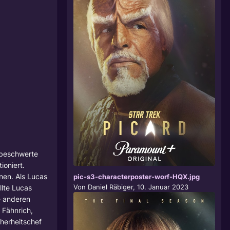
unbeschwerte
ioniert.
nen. Als Lucas
pic-s3-characterposter-worf-HQX.jpg
Von
Daniel Räbiger
,
10. Januar 2023
llte Lucas
le anderen
 Fähnrich,
herheitschef