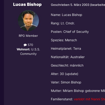
Lucas Bishop
Geschrieben
5. März 2003
(bearbeite
Name: Lucas Bishop
Rang: Lt. Cmdr.
Posten: Chief of Security
RPG Member
Spezies: Mensch
570
Heimatplanet: Terra
Wohnort:
U.S.S.
Community
Nationalität: Australier
Geschlecht: männlich
Alter: 30 (update)
Vater: Simon Bishop
Mutter: Miriam Bishop geborene Mil
Familienstand:
verlobt mit Nanni S