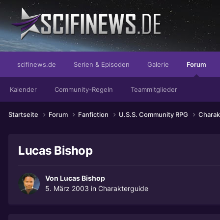
...ich lass mich doch von Ihnen nicht anlügen!
scifinews.de
Serien & Episoden
Galerie
Forum
Kalender
Community-Regeln
Teammitglieder
Startseite
Forum
Fanfiction
U.S.S. Community RPG
Charak
Lucas Bishop
Von
Lucas Bishop
5. März 2003
in
Charakterguide