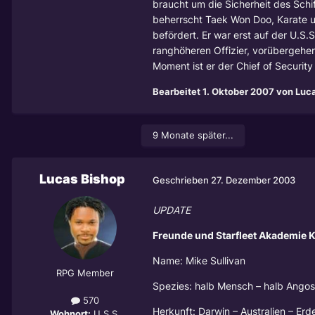
braucht um die Sicherheit des Schi
beherrscht Taek Won Doo, Karate u
befördert. Er war erst auf der U.S.
ranghöheren Offizier, vorübergehen
Moment ist er der Chief of Securi
Bearbeitet
1. Oktober 2007
von Luca
9 Monate später...
Lucas Bishop
Geschrieben
27. Dezember 2003
UPDATE
Freunde und Starfleet Akademie K
Name: Mike Sullivan
RPG Member
Spezies: halb Mensch – halb Angos
570
Herkunft: Darwin – Australien – Erd
Wohnort:
U.S.S.