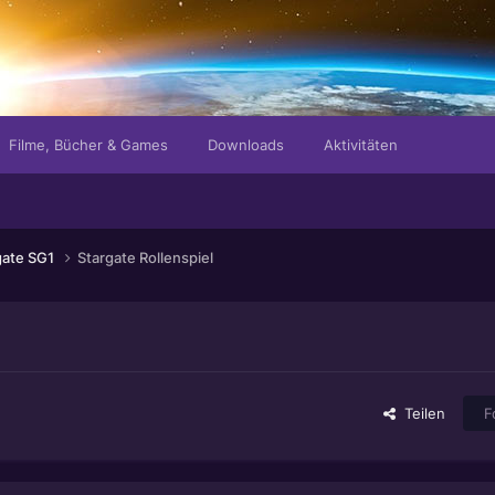
Filme, Bücher & Games
Downloads
Aktivitäten
gate SG1
Stargate Rollenspiel
Teilen
F