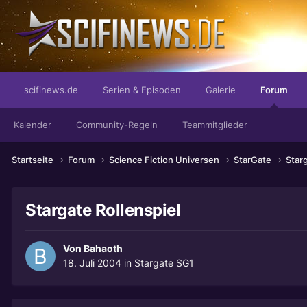
...mit 50% weniger Fett
scifinews.de
Serien & Episoden
Galerie
Forum
Kalender
Community-Regeln
Teammitglieder
Startseite
Forum
Science Fiction Universen
StarGate
Star
Stargate Rollenspiel
Von
Bahaoth
18. Juli 2004
in
Stargate SG1