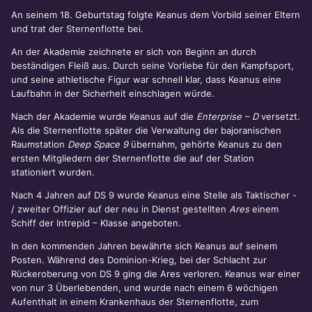
An seinem 18. Geburtstag folgte Keanus dem Vorbild seiner Eltern
und trat der Sternenflotte bei.
An der Akademie zeichnete er sich von Beginn an durch
beständigen Fleiß aus. Durch seine Vorliebe für den Kampfsport,
und seine athletische Figur war schnell klar, dass Keanus eine
Laufbahn in der Sicherheit einschlagen würde.
Nach der Akademie wurde Keanus auf die
Enterprise – D
versetzt.
Als die Sternenflotte später die Verwaltung der bajoranischen
Raumstation
Deep Space 9
übernahm, gehörte Keanus zu den
ersten Mitgliedern der Sternenflotte die auf der Station
stationiert wurden.
Nach 4 Jahren auf DS 9 wurde Keanus eine Stelle als Taktischer -
/ zweiter Offizier auf der neu in Dienst gestellten
Ares
einem
Schiff der Intrepid – Klasse angeboten.
In den kommenden Jahren bewährte sich Keanus auf seinem
Posten. Während des Dominion-Krieg, bei der Schlacht zur
Rückeroberung von DS 9 ging die Ares verloren. Keanus war einer
von nur 3 Überlebenden, und wurde nach einem 6 wöchigen
Aufenthalt in einem Krankenhaus der Sternenflotte, zum