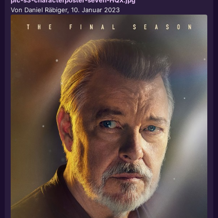
pic-s3-characterposter-seven-HQX.jpg
Von
Daniel Räbiger
,
10. Januar 2023