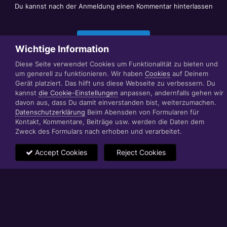
Du kannst nach der Anmeldung einen Kommentar hinterlassen
Jetzt anmelden
Wichtige Information
Diese Seite verwendet Cookies um Funktionalität zu bieten und
um generell zu funktionieren. Wir haben
Cookies
auf Deinem
Datenschutzerklärung
Impressum
Gerät platziert. Das hilft uns diese Webseite zu verbessern. Du
© 1999 - 2022 RÄBIGER IT|WEB|VIDEO|CONSULTING
kannst
die Cookie-Einstellungen
anpassen, andernfalls gehen wir
www.raebiger.pro
davon aus, dass Du damit einverstanden bist, weiterzumachen.
Powered by Invision Community
Datenschutzerklärung
Beim Abensden von Formularen für
Kontakt, Kommentare, Beiträge usw. werden die Daten dem
Zweck des Formulars nach erhoben und verarbeitet.
Accept Cookies
Reject Cookies