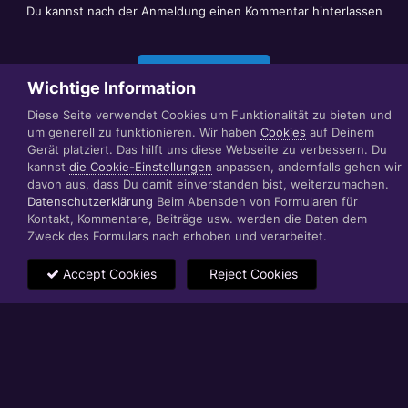
Du kannst nach der Anmeldung einen Kommentar hinterlassen
Jetzt anmelden
Wichtige Information
Diese Seite verwendet Cookies um Funktionalität zu bieten und
um generell zu funktionieren. Wir haben
Cookies
auf Deinem
Datenschutzerklärung
Impressum
Gerät platziert. Das hilft uns diese Webseite zu verbessern. Du
© 1999 - 2022 RÄBIGER IT|WEB|VIDEO|CONSULTING
kannst
die Cookie-Einstellungen
anpassen, andernfalls gehen wir
www.raebiger.pro
davon aus, dass Du damit einverstanden bist, weiterzumachen.
Powered by Invision Community
Datenschutzerklärung
Beim Abensden von Formularen für
Kontakt, Kommentare, Beiträge usw. werden die Daten dem
Zweck des Formulars nach erhoben und verarbeitet.
Accept Cookies
Reject Cookies