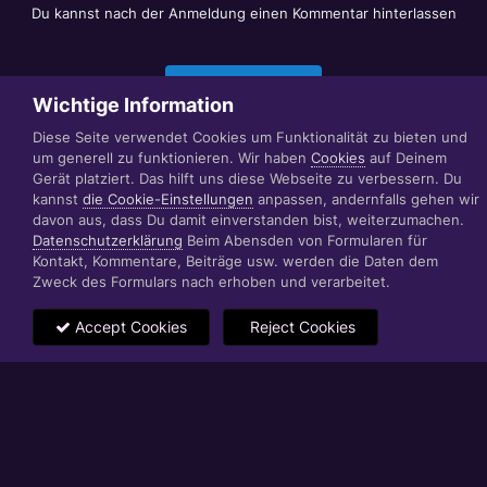
Du kannst nach der Anmeldung einen Kommentar hinterlassen
Jetzt anmelden
Wichtige Information
Diese Seite verwendet Cookies um Funktionalität zu bieten und
um generell zu funktionieren. Wir haben
Cookies
auf Deinem
Datenschutzerklärung
Impressum
Gerät platziert. Das hilft uns diese Webseite zu verbessern. Du
© 1999 - 2022 RÄBIGER IT|WEB|VIDEO|CONSULTING
kannst
die Cookie-Einstellungen
anpassen, andernfalls gehen wir
www.raebiger.pro
davon aus, dass Du damit einverstanden bist, weiterzumachen.
Powered by Invision Community
Datenschutzerklärung
Beim Abensden von Formularen für
Kontakt, Kommentare, Beiträge usw. werden die Daten dem
Zweck des Formulars nach erhoben und verarbeitet.
Accept Cookies
Reject Cookies