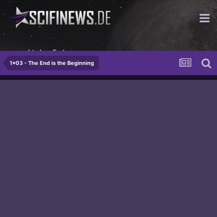
...rockt ohne Ende
1x03 - The End is the Beginning