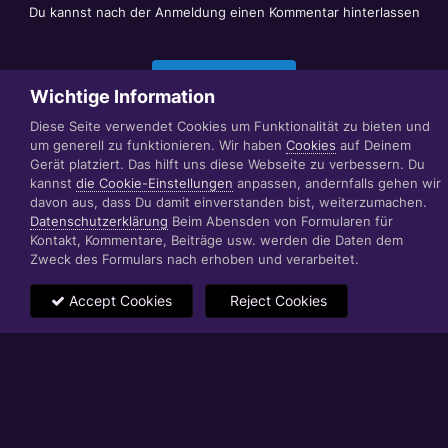
Du kannst nach der Anmeldung einen Kommentar hinterlassen
Jetzt anmelden
Wichtige Information
Diese Seite verwendet Cookies um Funktionalität zu bieten und
um generell zu funktionieren. Wir haben
Cookies
auf Deinem
Datenschutzerklärung
Impressum
Gerät platziert. Das hilft uns diese Webseite zu verbessern. Du
© 1999 - 2022 RÄBIGER IT|WEB|VIDEO|CONSULTING
kannst
die Cookie-Einstellungen
anpassen, andernfalls gehen wir
www.raebiger.pro
davon aus, dass Du damit einverstanden bist, weiterzumachen.
Powered by Invision Community
Datenschutzerklärung
Beim Abensden von Formularen für
Kontakt, Kommentare, Beiträge usw. werden die Daten dem
Zweck des Formulars nach erhoben und verarbeitet.
Accept Cookies
Reject Cookies