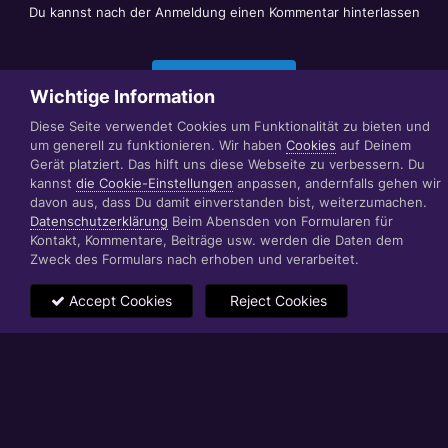
Du kannst nach der Anmeldung einen Kommentar hinterlassen
Jetzt anmelden
Wichtige Information
Diese Seite verwendet Cookies um Funktionalität zu bieten und
um generell zu funktionieren. Wir haben
Cookies
auf Deinem
Datenschutzerklärung
Impressum
Gerät platziert. Das hilft uns diese Webseite zu verbessern. Du
© 1999 - 2022 RÄBIGER IT|WEB|VIDEO|CONSULTING
kannst
die Cookie-Einstellungen
anpassen, andernfalls gehen wir
www.raebiger.pro
davon aus, dass Du damit einverstanden bist, weiterzumachen.
Powered by Invision Community
Datenschutzerklärung
Beim Abensden von Formularen für
Kontakt, Kommentare, Beiträge usw. werden die Daten dem
Zweck des Formulars nach erhoben und verarbeitet.
Accept Cookies
Reject Cookies