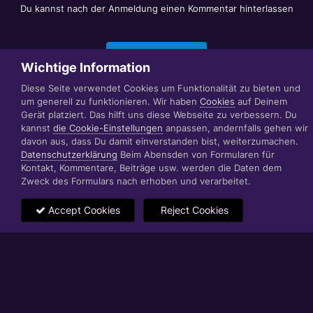
Du kannst nach der Anmeldung einen Kommentar hinterlassen
Jetzt anmelden
Wichtige Information
Diese Seite verwendet Cookies um Funktionalität zu bieten und
um generell zu funktionieren. Wir haben
Cookies
auf Deinem
Datenschutzerklärung
Impressum
Gerät platziert. Das hilft uns diese Webseite zu verbessern. Du
© 1999 - 2022 RÄBIGER IT|WEB|VIDEO|CONSULTING
kannst
die Cookie-Einstellungen
anpassen, andernfalls gehen wir
www.raebiger.pro
davon aus, dass Du damit einverstanden bist, weiterzumachen.
Powered by Invision Community
Datenschutzerklärung
Beim Abensden von Formularen für
Kontakt, Kommentare, Beiträge usw. werden die Daten dem
Zweck des Formulars nach erhoben und verarbeitet.
Accept Cookies
Reject Cookies