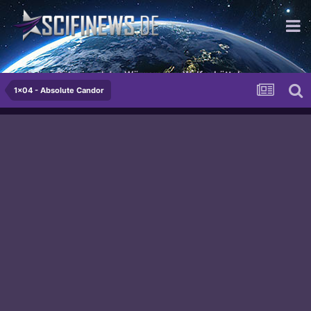
mit dem Gütesiegel des Würgers von Wolfenbüttel.
1x04 - Absolute Candor