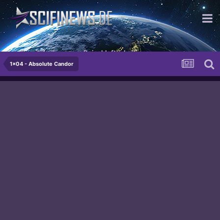
...die mit der besseren Beischlaftechnik.
1x04 - Absolute Candor