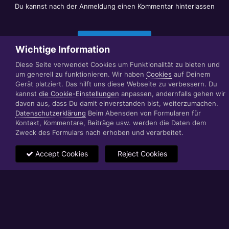
Du kannst nach der Anmeldung einen Kommentar hinterlassen
Jetzt anmelden
Wichtige Information
Diese Seite verwendet Cookies um Funktionalität zu bieten und
um generell zu funktionieren. Wir haben
Cookies
auf Deinem
Datenschutzerklärung
Impressum
Gerät platziert. Das hilft uns diese Webseite zu verbessern. Du
© 1999 - 2022 RÄBIGER IT|WEB|VIDEO|CONSULTING
kannst
die Cookie-Einstellungen
anpassen, andernfalls gehen wir
www.raebiger.pro
davon aus, dass Du damit einverstanden bist, weiterzumachen.
Powered by Invision Community
Datenschutzerklärung
Beim Abensden von Formularen für
Kontakt, Kommentare, Beiträge usw. werden die Daten dem
Zweck des Formulars nach erhoben und verarbeitet.
Accept Cookies
Reject Cookies