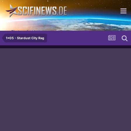
...Ekstase in Moll
1x05 - Stardust City Rag