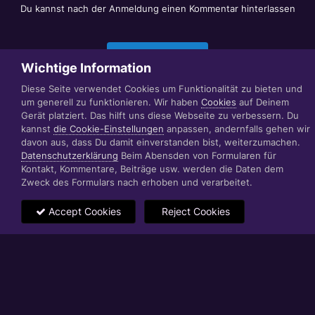
Du kannst nach der Anmeldung einen Kommentar hinterlassen
Jetzt anmelden
Wichtige Information
Diese Seite verwendet Cookies um Funktionalität zu bieten und
um generell zu funktionieren. Wir haben
Cookies
auf Deinem
Datenschutzerklärung
Impressum
Gerät platziert. Das hilft uns diese Webseite zu verbessern. Du
© 1999 - 2022 RÄBIGER IT|WEB|VIDEO|CONSULTING
kannst
die Cookie-Einstellungen
anpassen, andernfalls gehen wir
www.raebiger.pro
davon aus, dass Du damit einverstanden bist, weiterzumachen.
Powered by Invision Community
Datenschutzerklärung
Beim Abensden von Formularen für
Kontakt, Kommentare, Beiträge usw. werden die Daten dem
Zweck des Formulars nach erhoben und verarbeitet.
Accept Cookies
Reject Cookies