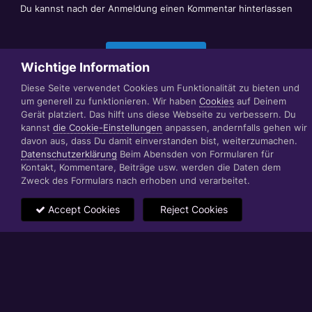
Du kannst nach der Anmeldung einen Kommentar hinterlassen
Jetzt anmelden
Wichtige Information
Diese Seite verwendet Cookies um Funktionalität zu bieten und
um generell zu funktionieren. Wir haben
Cookies
auf Deinem
Datenschutzerklärung
Impressum
Gerät platziert. Das hilft uns diese Webseite zu verbessern. Du
© 1999 - 2022 RÄBIGER IT|WEB|VIDEO|CONSULTING
kannst
die Cookie-Einstellungen
anpassen, andernfalls gehen wir
www.raebiger.pro
davon aus, dass Du damit einverstanden bist, weiterzumachen.
Powered by Invision Community
Datenschutzerklärung
Beim Abensden von Formularen für
Kontakt, Kommentare, Beiträge usw. werden die Daten dem
Zweck des Formulars nach erhoben und verarbeitet.
Accept Cookies
Reject Cookies