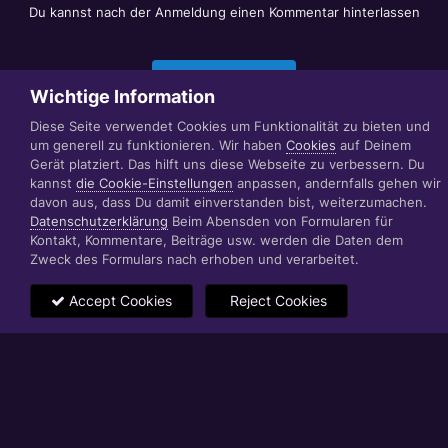
Du kannst nach der Anmeldung einen Kommentar hinterlassen
Jetzt anmelden
Wichtige Information
Diese Seite verwendet Cookies um Funktionalität zu bieten und
um generell zu funktionieren. Wir haben
Cookies
auf Deinem
Datenschutzerklärung
Impressum
Gerät platziert. Das hilft uns diese Webseite zu verbessern. Du
© 1999 - 2022 RÄBIGER IT|WEB|VIDEO|CONSULTING
kannst
die Cookie-Einstellungen
anpassen, andernfalls gehen wir
www.raebiger.pro
davon aus, dass Du damit einverstanden bist, weiterzumachen.
Powered by Invision Community
Datenschutzerklärung
Beim Abensden von Formularen für
Kontakt, Kommentare, Beiträge usw. werden die Daten dem
Zweck des Formulars nach erhoben und verarbeitet.
Accept Cookies
Reject Cookies