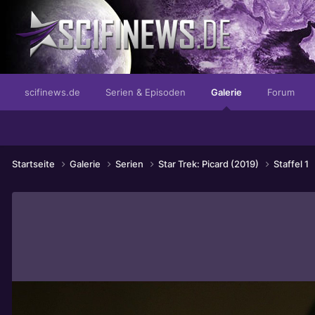
The Meatpeople you can trust!
scifinews.de
Serien & Episoden
Galerie
Forum
Startseite
Galerie
Serien
Star Trek: Picard (2019)
Staffel 1