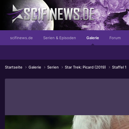
...isse cremig - isse wahnsinn!
scifinews.de
Serien & Episoden
Galerie
Forum
Startseite
Galerie
Serien
Star Trek: Picard (2019)
Staffel 1