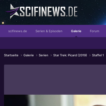
was für ein Leben...
scifinews.de
Serien & Episoden
Galerie
Forum
Startseite
Galerie
Serien
Star Trek: Picard (2019)
Staffel 1