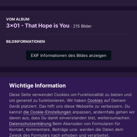
VOM ALBUM
3x01 - That Hope is You
· 215 Bilder
BILDINFORMATIONEN
EXIF Informationen des Bildes anzeigen
Teilen
Folgen
1
Wichtige Information
Diese Seite verwendet Cookies um Funktionalität zu bieten und
um generell zu funktionieren. Wir haben
Cookies
auf Deinem
Gerät platziert. Das hilft uns diese Webseite zu verbessern. Du
Datenschutzerklärung
Impressum
kannst
die Cookie-Einstellungen
anpassen, andernfalls gehen wir
© 1999 - 2022 RÄBIGER IT|WEB|VIDEO|CONSULTING
davon aus, dass Du damit einverstanden bist, weiterzumachen.
www.raebiger.pro
Datenschutzerklärung
Beim Abensden von Formularen für
Powered by Invision Community
Kontakt, Kommentare, Beiträge usw. werden die Daten dem
Zweck des Formulars nach erhoben und verarbeitet.