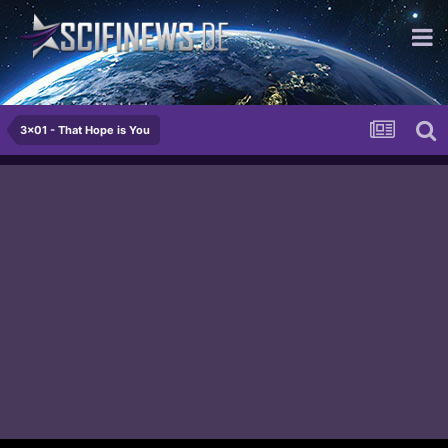
...ist deine Mudder!
3x01 - That Hope is You