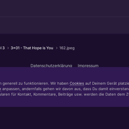
el 3
3x01 - That Hope is You
162.jpeg
Datenschutzerklärung
Impressum
© 1999 - 2022 RÄBIGER IT|WEB|VIDEO|CONSULTING
www.raebiger.pro
Powered by Invision Community
m generell zu funktionieren. Wir haben
Cookies
auf Deinem Gerät platzier
n
anpassen, andernfalls gehen wir davon aus, dass Du damit einverstan
aren für Kontakt, Kommentare, Beiträge usw. werden die Daten dem 