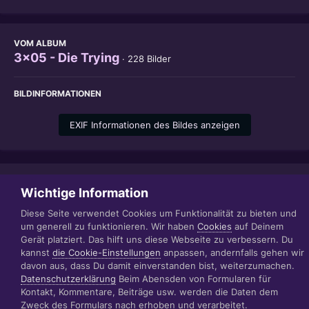
VOM ALBUM
3x05 - Die Trying
· 228 Bilder
BILDINFORMATIONEN
EXIF Informationen des Bildes anzeigen
Teilen
Folgen
1
Wichtige Information
Diese Seite verwendet Cookies um Funktionalität zu bieten und
um generell zu funktionieren. Wir haben
Cookies
auf Deinem
Gerät platziert. Das hilft uns diese Webseite zu verbessern. Du
Datenschutzerklärung
Impressum
kannst
die Cookie-Einstellungen
anpassen, andernfalls gehen wir
© 1999 - 2022 RÄBIGER IT|WEB|VIDEO|CONSULTING
davon aus, dass Du damit einverstanden bist, weiterzumachen.
www.raebiger.pro
Datenschutzerklärung
Beim Abensden von Formularen für
Powered by Invision Community
Kontakt, Kommentare, Beiträge usw. werden die Daten dem
Zweck des Formulars nach erhoben und verarbeitet.