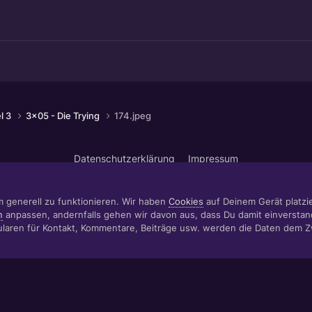
el 3
3x05 - Die Trying
174.jpeg
Datenschutzerklärung
Impressum
© 1999 - 2022 RÄBIGER IT|WEB|VIDEO|CONSULTING
www.raebiger.pro
Powered by Invision Community
m generell zu funktionieren. Wir haben
Cookies
auf Deinem Gerät platzier
n
anpassen, andernfalls gehen wir davon aus, dass Du damit einverstan
aren für Kontakt, Kommentare, Beiträge usw. werden die Daten dem 