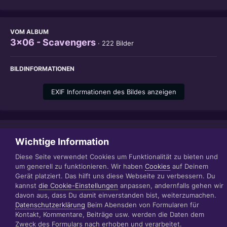
VOM ALBUM
3x06 - Scavengers
· 222 Bilder
BILDINFORMATIONEN
EXIF Informationen des Bildes anzeigen
Teilen
Folgen
1
Wichtige Information
Diese Seite verwendet Cookies um Funktionalität zu bieten und
um generell zu funktionieren. Wir haben
Cookies
auf Deinem
Gerät platziert. Das hilft uns diese Webseite zu verbessern. Du
Datenschutzerklärung
Impressum
kannst
die Cookie-Einstellungen
anpassen, andernfalls gehen wir
© 1999 - 2022 RÄBIGER IT|WEB|VIDEO|CONSULTING
davon aus, dass Du damit einverstanden bist, weiterzumachen.
www.raebiger.pro
Datenschutzerklärung
Beim Abensden von Formularen für
Powered by Invision Community
Kontakt, Kommentare, Beiträge usw. werden die Daten dem
Zweck des Formulars nach erhoben und verarbeitet.