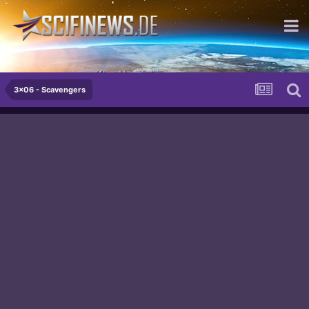
...aus sonnengereiften Haselnüssen
3x06 - Scavengers