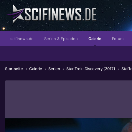
...isse cremig - isse wahnsinn!
scifinews.de
Serien & Episoden
Galerie
Forum
Startseite
Galerie
Serien
Star Trek: Discovery (2017)
Staff