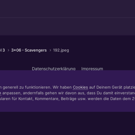
el 3
3x06 - Scavengers
192.jpeg
Datenschutzerklärung
Impressum
© 1999 - 2022 RÄBIGER IT|WEB|VIDEO|CONSULTING
www.raebiger.pro
Powered by Invision Community
m generell zu funktionieren. Wir haben
Cookies
auf Deinem Gerät platzier
n
anpassen, andernfalls gehen wir davon aus, dass Du damit einverstan
aren für Kontakt, Kommentare, Beiträge usw. werden die Daten dem 