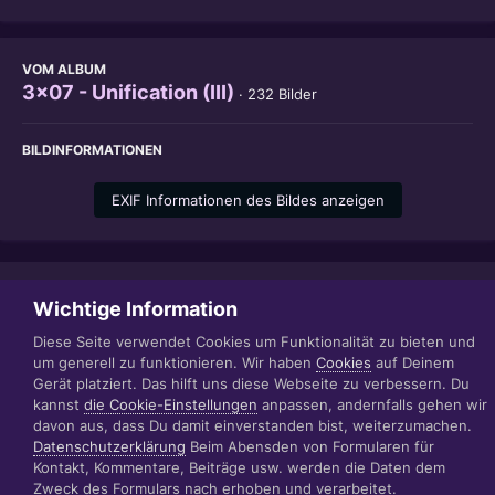
VOM ALBUM
3x07 - Unification (III)
· 232 Bilder
BILDINFORMATIONEN
EXIF Informationen des Bildes anzeigen
Teilen
Folgen
1
Wichtige Information
Diese Seite verwendet Cookies um Funktionalität zu bieten und
um generell zu funktionieren. Wir haben
Cookies
auf Deinem
Gerät platziert. Das hilft uns diese Webseite zu verbessern. Du
Datenschutzerklärung
Impressum
kannst
die Cookie-Einstellungen
anpassen, andernfalls gehen wir
© 1999 - 2022 RÄBIGER IT|WEB|VIDEO|CONSULTING
davon aus, dass Du damit einverstanden bist, weiterzumachen.
www.raebiger.pro
Datenschutzerklärung
Beim Abensden von Formularen für
Powered by Invision Community
Kontakt, Kommentare, Beiträge usw. werden die Daten dem
Zweck des Formulars nach erhoben und verarbeitet.