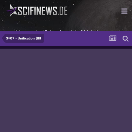
...mit dem nervigen Beigeschmack der Wahrheit
3x07 - Unification (III)