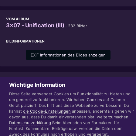
VOM ALBUM
3x07 - Unification (III)
· 232 Bilder
BILDINFORMATIONEN
EXIF Informationen des Bildes anzeigen
Teilen
Folgen
1
Wichtige Information
Diese Seite verwendet Cookies um Funktionalität zu bieten und
um generell zu funktionieren. Wir haben
Cookies
auf Deinem
Gerät platziert. Das hilft uns diese Webseite zu verbessern. Du
Datenschutzerklärung
Impressum
kannst
die Cookie-Einstellungen
anpassen, andernfalls gehen wir
© 1999 - 2022 RÄBIGER IT|WEB|VIDEO|CONSULTING
davon aus, dass Du damit einverstanden bist, weiterzumachen.
www.raebiger.pro
Datenschutzerklärung
Beim Abensden von Formularen für
Powered by Invision Community
Kontakt, Kommentare, Beiträge usw. werden die Daten dem
Zweck des Formulars nach erhoben und verarbeitet.