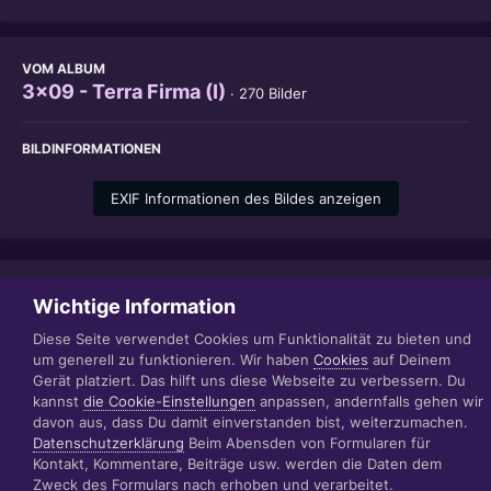
VOM ALBUM
3x09 - Terra Firma (I)
· 270 Bilder
BILDINFORMATIONEN
EXIF Informationen des Bildes anzeigen
Teilen
Folgen
1
Wichtige Information
Diese Seite verwendet Cookies um Funktionalität zu bieten und
um generell zu funktionieren. Wir haben
Cookies
auf Deinem
Gerät platziert. Das hilft uns diese Webseite zu verbessern. Du
Datenschutzerklärung
Impressum
kannst
die Cookie-Einstellungen
anpassen, andernfalls gehen wir
© 1999 - 2022 RÄBIGER IT|WEB|VIDEO|CONSULTING
davon aus, dass Du damit einverstanden bist, weiterzumachen.
www.raebiger.pro
Datenschutzerklärung
Beim Abensden von Formularen für
Powered by Invision Community
Kontakt, Kommentare, Beiträge usw. werden die Daten dem
Zweck des Formulars nach erhoben und verarbeitet.