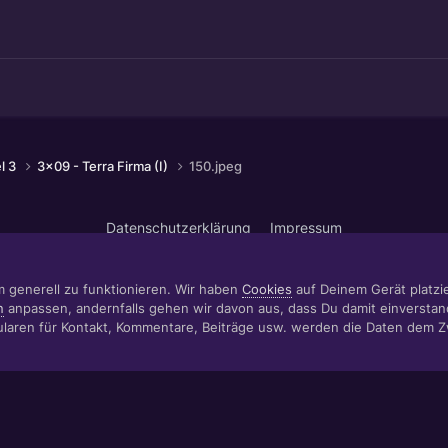
el 3
3x09 - Terra Firma (I)
150.jpeg
Datenschutzerklärung
Impressum
© 1999 - 2022 RÄBIGER IT|WEB|VIDEO|CONSULTING
www.raebiger.pro
Powered by Invision Community
m generell zu funktionieren. Wir haben
Cookies
auf Deinem Gerät platzier
n
anpassen, andernfalls gehen wir davon aus, dass Du damit einverstan
aren für Kontakt, Kommentare, Beiträge usw. werden die Daten dem 