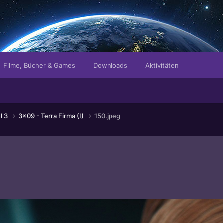
Filme, Bücher & Games
Downloads
Aktivitäten
el 3
3x09 - Terra Firma (I)
150.jpeg