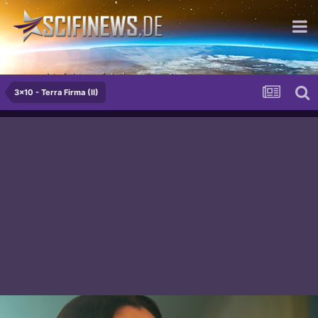
...macht nichts - wir haben einen Gartenzaun.
3x10 - Terra Firma (II)