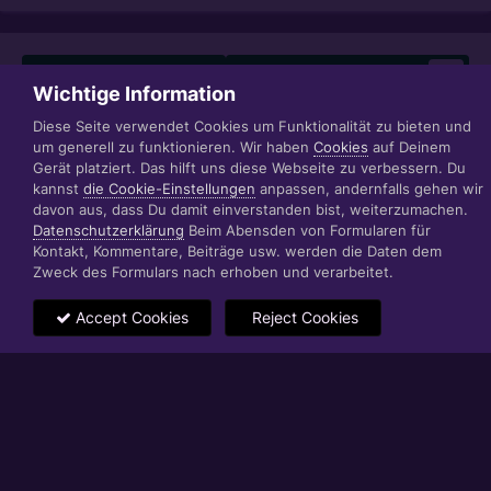
Teilen
Folgen
1
Wichtige Information
Diese Seite verwendet Cookies um Funktionalität zu bieten und
um generell zu funktionieren. Wir haben
Cookies
auf Deinem
Datenschutzerklärung
Impressum
Gerät platziert. Das hilft uns diese Webseite zu verbessern. Du
© 1999 - 2022 RÄBIGER IT|WEB|VIDEO|CONSULTING
kannst
die Cookie-Einstellungen
anpassen, andernfalls gehen wir
www.raebiger.pro
davon aus, dass Du damit einverstanden bist, weiterzumachen.
Powered by Invision Community
Datenschutzerklärung
Beim Abensden von Formularen für
Kontakt, Kommentare, Beiträge usw. werden die Daten dem
Zweck des Formulars nach erhoben und verarbeitet.
Accept Cookies
Reject Cookies