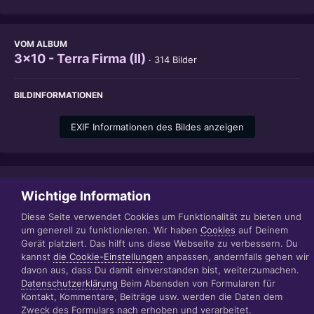
VOM ALBUM
3x10 - Terra Firma (II)
· 314 Bilder
BILDINFORMATIONEN
EXIF Informationen des Bildes anzeigen
Teilen
Folgen
1
Wichtige Information
Diese Seite verwendet Cookies um Funktionalität zu bieten und
um generell zu funktionieren. Wir haben
Cookies
auf Deinem
Gerät platziert. Das hilft uns diese Webseite zu verbessern. Du
Datenschutzerklärung
Impressum
kannst
die Cookie-Einstellungen
anpassen, andernfalls gehen wir
© 1999 - 2022 RÄBIGER IT|WEB|VIDEO|CONSULTING
davon aus, dass Du damit einverstanden bist, weiterzumachen.
www.raebiger.pro
Datenschutzerklärung
Beim Abensden von Formularen für
Powered by Invision Community
Kontakt, Kommentare, Beiträge usw. werden die Daten dem
Zweck des Formulars nach erhoben und verarbeitet.