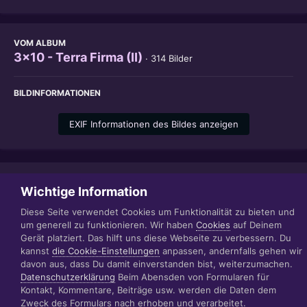
VOM ALBUM
3x10 - Terra Firma (II)
· 314 Bilder
BILDINFORMATIONEN
EXIF Informationen des Bildes anzeigen
Teilen
Folgen
1
Wichtige Information
Diese Seite verwendet Cookies um Funktionalität zu bieten und
um generell zu funktionieren. Wir haben
Cookies
auf Deinem
Gerät platziert. Das hilft uns diese Webseite zu verbessern. Du
Datenschutzerklärung
Impressum
kannst
die Cookie-Einstellungen
anpassen, andernfalls gehen wir
© 1999 - 2022 RÄBIGER IT|WEB|VIDEO|CONSULTING
davon aus, dass Du damit einverstanden bist, weiterzumachen.
www.raebiger.pro
Datenschutzerklärung
Beim Abensden von Formularen für
Powered by Invision Community
Kontakt, Kommentare, Beiträge usw. werden die Daten dem
Zweck des Formulars nach erhoben und verarbeitet.