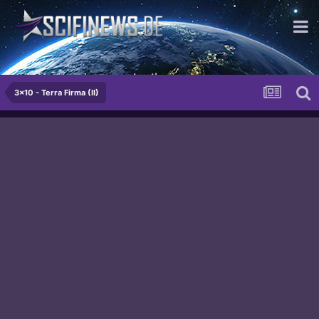
The Meatpeople you can trust!
3x10 - Terra Firma (II)