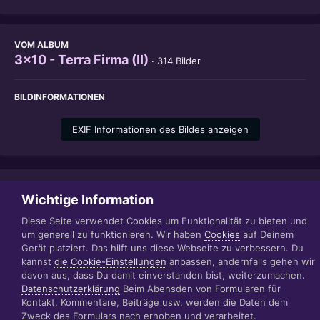
VOM ALBUM
3x10 - Terra Firma (II)
· 314 Bilder
BILDINFORMATIONEN
EXIF Informationen des Bildes anzeigen
Teilen
Folgen
1
Wichtige Information
Diese Seite verwendet Cookies um Funktionalität zu bieten und
um generell zu funktionieren. Wir haben
Cookies
auf Deinem
Gerät platziert. Das hilft uns diese Webseite zu verbessern. Du
Datenschutzerklärung
Impressum
kannst
die Cookie-Einstellungen
anpassen, andernfalls gehen wir
© 1999 - 2022 RÄBIGER IT|WEB|VIDEO|CONSULTING
davon aus, dass Du damit einverstanden bist, weiterzumachen.
www.raebiger.pro
Datenschutzerklärung
Beim Abensden von Formularen für
Powered by Invision Community
Kontakt, Kommentare, Beiträge usw. werden die Daten dem
Zweck des Formulars nach erhoben und verarbeitet.