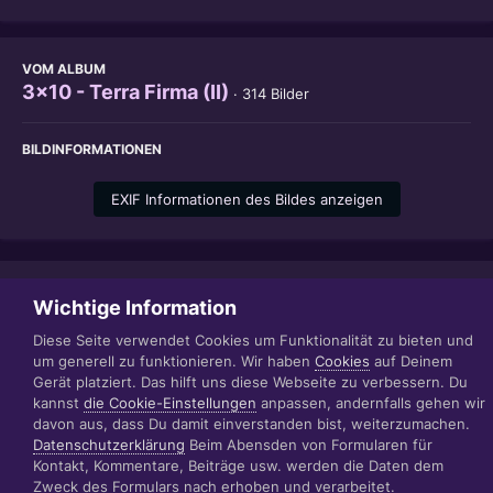
VOM ALBUM
3x10 - Terra Firma (II)
· 314 Bilder
BILDINFORMATIONEN
EXIF Informationen des Bildes anzeigen
Teilen
Folgen
1
Wichtige Information
Diese Seite verwendet Cookies um Funktionalität zu bieten und
um generell zu funktionieren. Wir haben
Cookies
auf Deinem
Gerät platziert. Das hilft uns diese Webseite zu verbessern. Du
Datenschutzerklärung
Impressum
kannst
die Cookie-Einstellungen
anpassen, andernfalls gehen wir
© 1999 - 2022 RÄBIGER IT|WEB|VIDEO|CONSULTING
davon aus, dass Du damit einverstanden bist, weiterzumachen.
www.raebiger.pro
Datenschutzerklärung
Beim Abensden von Formularen für
Powered by Invision Community
Kontakt, Kommentare, Beiträge usw. werden die Daten dem
Zweck des Formulars nach erhoben und verarbeitet.