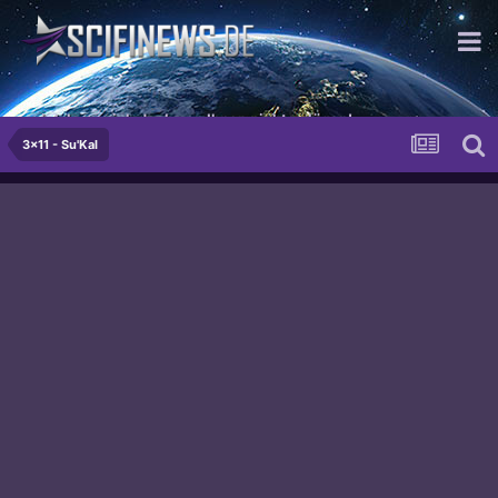
...ich lass mich doch von Ihnen nicht anlügen!
3x11 - Su'Kal