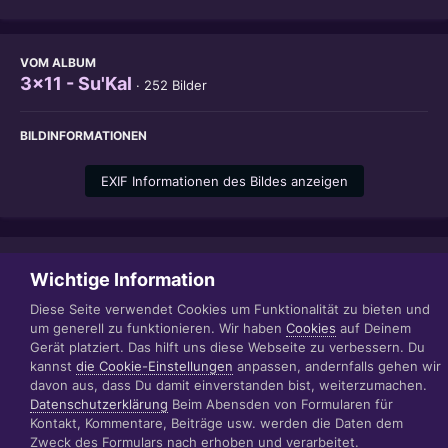
VOM ALBUM
3x11 - Su'Kal
· 252 Bilder
BILDINFORMATIONEN
EXIF Informationen des Bildes anzeigen
Teilen
Folgen
1
Wichtige Information
Diese Seite verwendet Cookies um Funktionalität zu bieten und
um generell zu funktionieren. Wir haben
Cookies
auf Deinem
Gerät platziert. Das hilft uns diese Webseite zu verbessern. Du
Datenschutzerklärung
Impressum
kannst
die Cookie-Einstellungen
anpassen, andernfalls gehen wir
© 1999 - 2022 RÄBIGER IT|WEB|VIDEO|CONSULTING
davon aus, dass Du damit einverstanden bist, weiterzumachen.
www.raebiger.pro
Datenschutzerklärung
Beim Abensden von Formularen für
Powered by Invision Community
Kontakt, Kommentare, Beiträge usw. werden die Daten dem
Zweck des Formulars nach erhoben und verarbeitet.