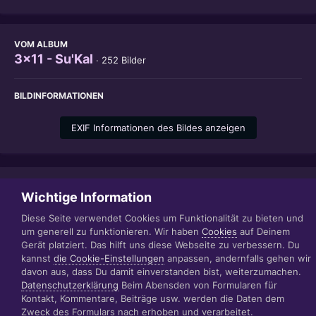
VOM ALBUM
3x11 - Su'Kal
· 252 Bilder
BILDINFORMATIONEN
EXIF Informationen des Bildes anzeigen
Teilen
Folgen
1
Wichtige Information
Diese Seite verwendet Cookies um Funktionalität zu bieten und
um generell zu funktionieren. Wir haben
Cookies
auf Deinem
Gerät platziert. Das hilft uns diese Webseite zu verbessern. Du
Datenschutzerklärung
Impressum
kannst
die Cookie-Einstellungen
anpassen, andernfalls gehen wir
© 1999 - 2022 RÄBIGER IT|WEB|VIDEO|CONSULTING
davon aus, dass Du damit einverstanden bist, weiterzumachen.
www.raebiger.pro
Datenschutzerklärung
Beim Abensden von Formularen für
Powered by Invision Community
Kontakt, Kommentare, Beiträge usw. werden die Daten dem
Zweck des Formulars nach erhoben und verarbeitet.