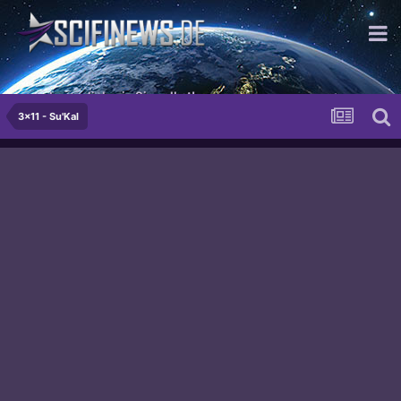
...so beweglich wie Sie selbst!
3x11 - Su'Kal