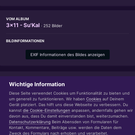
VOM ALBUM
3x11 - Su'Kal
· 252 Bilder
BILDINFORMATIONEN
EXIF Informationen des Bildes anzeigen
Teilen
Folgen
1
Wichtige Information
Diese Seite verwendet Cookies um Funktionalität zu bieten und
um generell zu funktionieren. Wir haben
Cookies
auf Deinem
Gerät platziert. Das hilft uns diese Webseite zu verbessern. Du
Datenschutzerklärung
Impressum
kannst
die Cookie-Einstellungen
anpassen, andernfalls gehen wir
© 1999 - 2022 RÄBIGER IT|WEB|VIDEO|CONSULTING
davon aus, dass Du damit einverstanden bist, weiterzumachen.
www.raebiger.pro
Datenschutzerklärung
Beim Abensden von Formularen für
Powered by Invision Community
Kontakt, Kommentare, Beiträge usw. werden die Daten dem
Zweck des Formulars nach erhoben und verarbeitet.