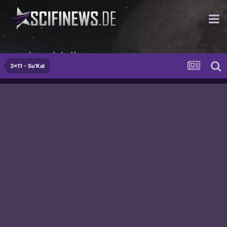
...und so spok der Herr
3x11 - Su'Kal