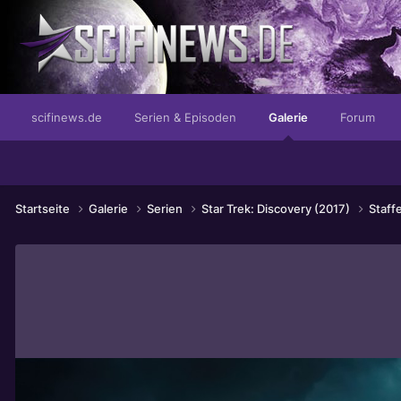
...aus sonnengereiften Haselnüssen
scifinews.de
Serien & Episoden
Galerie
Forum
Startseite
Galerie
Serien
Star Trek: Discovery (2017)
Staff