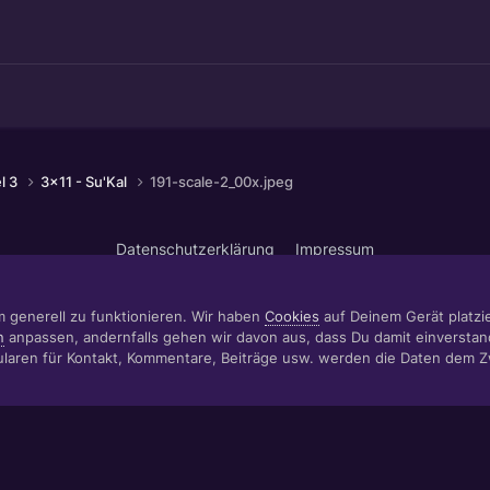
el 3
3x11 - Su'Kal
191-scale-2_00x.jpeg
Datenschutzerklärung
Impressum
© 1999 - 2022 RÄBIGER IT|WEB|VIDEO|CONSULTING
www.raebiger.pro
Powered by Invision Community
m generell zu funktionieren. Wir haben
Cookies
auf Deinem Gerät platzier
n
anpassen, andernfalls gehen wir davon aus, dass Du damit einverstan
aren für Kontakt, Kommentare, Beiträge usw. werden die Daten dem 