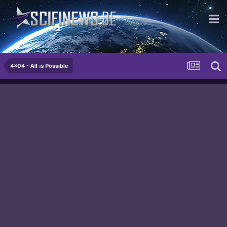
...wir stehen auf Minisalami
4x04 - All is Possible