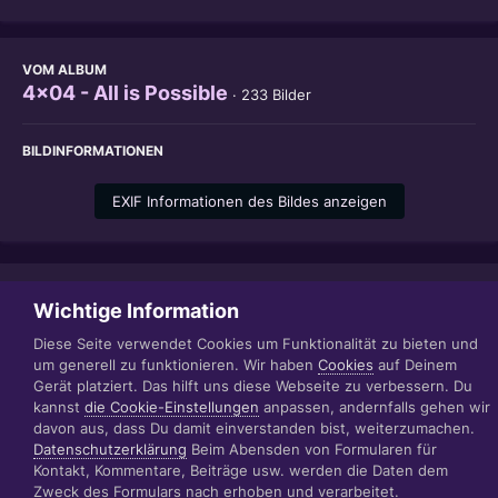
VOM ALBUM
4x04 - All is Possible
· 233 Bilder
BILDINFORMATIONEN
EXIF Informationen des Bildes anzeigen
Teilen
Folgen
1
Wichtige Information
Diese Seite verwendet Cookies um Funktionalität zu bieten und
um generell zu funktionieren. Wir haben
Cookies
auf Deinem
Gerät platziert. Das hilft uns diese Webseite zu verbessern. Du
Datenschutzerklärung
Impressum
kannst
die Cookie-Einstellungen
anpassen, andernfalls gehen wir
© 1999 - 2022 RÄBIGER IT|WEB|VIDEO|CONSULTING
davon aus, dass Du damit einverstanden bist, weiterzumachen.
www.raebiger.pro
Datenschutzerklärung
Beim Abensden von Formularen für
Powered by Invision Community
Kontakt, Kommentare, Beiträge usw. werden die Daten dem
Zweck des Formulars nach erhoben und verarbeitet.