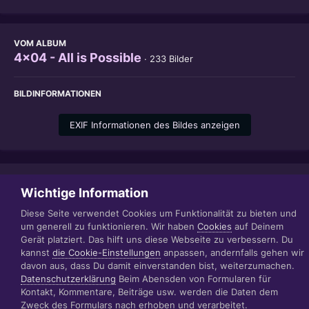
VOM ALBUM
4x04 - All is Possible
· 233 Bilder
BILDINFORMATIONEN
EXIF Informationen des Bildes anzeigen
Teilen
Folgen
1
Wichtige Information
Diese Seite verwendet Cookies um Funktionalität zu bieten und
um generell zu funktionieren. Wir haben
Cookies
auf Deinem
Gerät platziert. Das hilft uns diese Webseite zu verbessern. Du
Datenschutzerklärung
Impressum
kannst
die Cookie-Einstellungen
anpassen, andernfalls gehen wir
© 1999 - 2022 RÄBIGER IT|WEB|VIDEO|CONSULTING
davon aus, dass Du damit einverstanden bist, weiterzumachen.
www.raebiger.pro
Datenschutzerklärung
Beim Abensden von Formularen für
Powered by Invision Community
Kontakt, Kommentare, Beiträge usw. werden die Daten dem
Zweck des Formulars nach erhoben und verarbeitet.