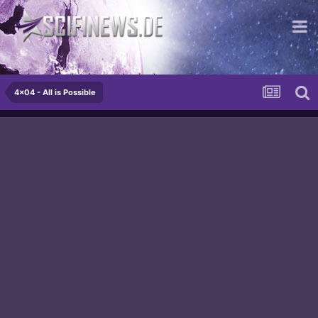
...isse cremig - isse wahnsinn!
4x04 - All is Possible