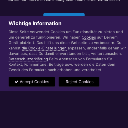
Jetzt anmelden
Wichtige Information
Diese Seite verwendet Cookies um Funktionalität zu bieten und
um generell zu funktionieren. Wir haben
Cookies
auf Deinem
Datenschutzerklärung
Impressum
Gerät platziert. Das hilft uns diese Webseite zu verbessern. Du
© 1999 - 2022 RÄBIGER IT|WEB|VIDEO|CONSULTING
kannst
die Cookie-Einstellungen
anpassen, andernfalls gehen wir
www.raebiger.pro
davon aus, dass Du damit einverstanden bist, weiterzumachen.
Powered by Invision Community
Datenschutzerklärung
Beim Abensden von Formularen für
Kontakt, Kommentare, Beiträge usw. werden die Daten dem
Zweck des Formulars nach erhoben und verarbeitet.
Accept Cookies
Reject Cookies