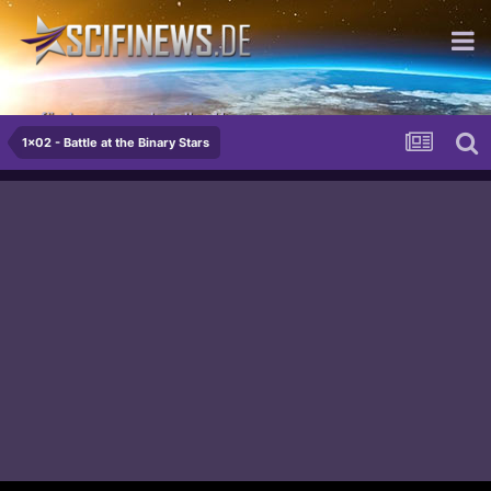
...für den anspruchsvollen Herren
1x02 - Battle at the Binary Stars