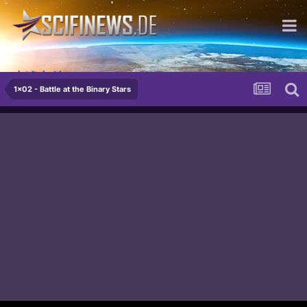
ist Dein Diener.
1x02 - Battle at the Binary Stars