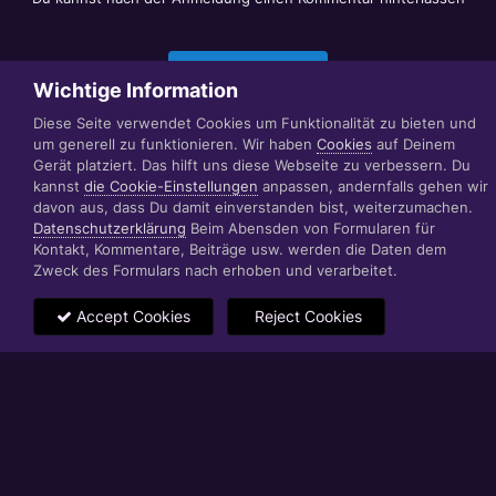
Jetzt anmelden
Wichtige Information
Diese Seite verwendet Cookies um Funktionalität zu bieten und
um generell zu funktionieren. Wir haben
Cookies
auf Deinem
Datenschutzerklärung
Impressum
Gerät platziert. Das hilft uns diese Webseite zu verbessern. Du
© 1999 - 2022 RÄBIGER IT|WEB|VIDEO|CONSULTING
kannst
die Cookie-Einstellungen
anpassen, andernfalls gehen wir
www.raebiger.pro
davon aus, dass Du damit einverstanden bist, weiterzumachen.
Powered by Invision Community
Datenschutzerklärung
Beim Abensden von Formularen für
Kontakt, Kommentare, Beiträge usw. werden die Daten dem
Zweck des Formulars nach erhoben und verarbeitet.
Accept Cookies
Reject Cookies