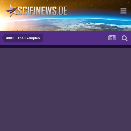
...nicht immer - aber manchmal doch!
4x05 - The Examples