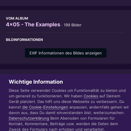
VOM ALBUM
4x05 - The Examples
· 199 Bilder
BILDINFORMATIONEN
EXIF Informationen des Bildes anzeigen
Teilen
Folgen
1
Wichtige Information
Diese Seite verwendet Cookies um Funktionalität zu bieten und
um generell zu funktionieren. Wir haben
Cookies
auf Deinem
Gerät platziert. Das hilft uns diese Webseite zu verbessern. Du
Datenschutzerklärung
Impressum
kannst
die Cookie-Einstellungen
anpassen, andernfalls gehen wir
© 1999 - 2022 RÄBIGER IT|WEB|VIDEO|CONSULTING
davon aus, dass Du damit einverstanden bist, weiterzumachen.
www.raebiger.pro
Datenschutzerklärung
Beim Abensden von Formularen für
Powered by Invision Community
Kontakt, Kommentare, Beiträge usw. werden die Daten dem
Zweck des Formulars nach erhoben und verarbeitet.