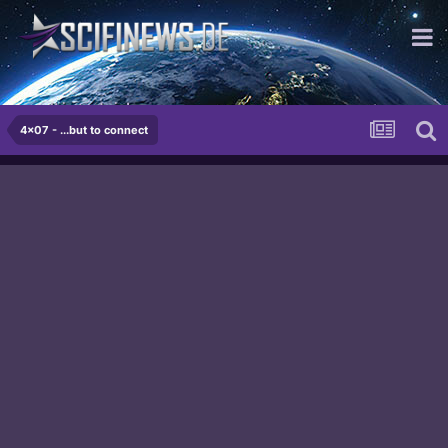
...rult irgendwie!
4x07 - ...but to connect