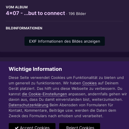
VOM ALBUM
4x07 - ...but to connect
· 196 Bilder
BILDINFORMATIONEN
EXIF Informationen des Bildes anzeigen
Teilen
Folgen
Wichtige Information
1
Diese Seite verwendet Cookies um Funktionalität zu bieten und
um generell zu funktionieren. Wir haben
Cookies
auf Deinem
Gerät platziert. Das hilft uns diese Webseite zu verbessern. Du
Datenschutzerklärung
Impressum
kannst
die Cookie-Einstellungen
anpassen, andernfalls gehen wir
© 1999 - 2022 RÄBIGER IT|WEB|VIDEO|CONSULTING
davon aus, dass Du damit einverstanden bist, weiterzumachen.
www.raebiger.pro
Datenschutzerklärung
Beim Abensden von Formularen für
Powered by Invision Community
Kontakt, Kommentare, Beiträge usw. werden die Daten dem
Zweck des Formulars nach erhoben und verarbeitet.
Accept Cookies
Reject Cookies