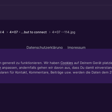
el 4
4x07 - ...but to connect
4x07 --114.jpg
Datenschutzerklärung
Impressum
© 1999 - 2022 RÄBIGER IT|WEB|VIDEO|CONSULTING
www.raebiger.pro
Powered by Invision Community
m generell zu funktionieren. Wir haben
Cookies
auf Deinem Gerät platzier
n
anpassen, andernfalls gehen wir davon aus, dass Du damit einverstan
aren für Kontakt, Kommentare, Beiträge usw. werden die Daten dem 