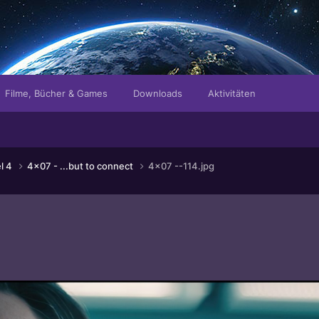
Filme, Bücher & Games
Downloads
Aktivitäten
el 4
4x07 - ...but to connect
4x07 --114.jpg